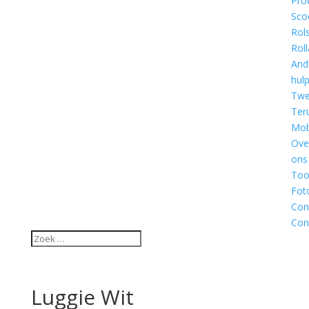
Pro
Sco
Rol
Roll
And
hul
Twe
Ter
Mobi
Ove
ons
Too
Fot
Con
Con
Luggie Wit