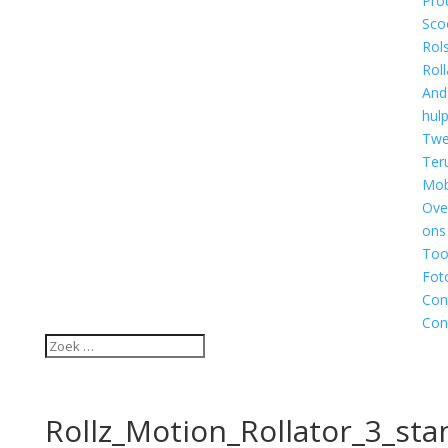
Pro
Sco
Rol
Roll
And
hul
Twe
Ter
Mobi
Ove
ons
Too
Fot
Con
Con
Rollz_Motion_Rollator_3_sta