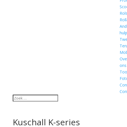
Pro
Sco
Rol
Roll
And
hul
Twe
Ter
Mobi
Ove
ons
Too
Fot
Con
Con
Kuschall K-series