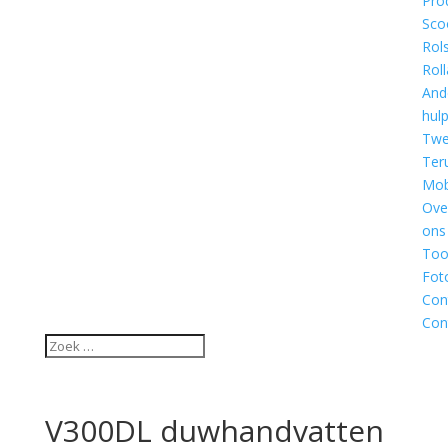
Pro
Sco
Rol
Roll
And
hul
Twe
Ter
Mobi
Ove
ons
Too
Fot
Con
Con
V300DL duwhandvatten