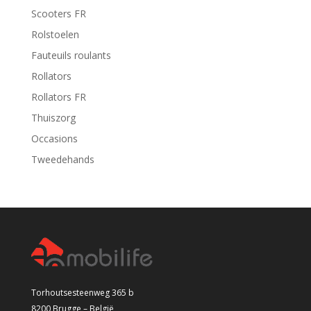
Scooters FR
Rolstoelen
Fauteuils roulants
Rollators
Rollators FR
Thuiszorg
Occasions
Tweedehands
Torhoutsesteenweg 365 b
8200 Brugge – België