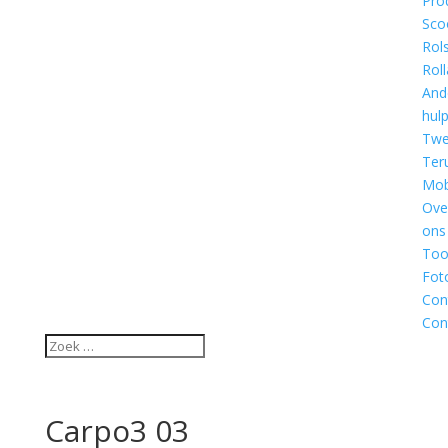
Pro
Sco
Rol
Roll
And
hul
Twe
Ter
Mobi
Ove
ons
Too
Fot
Con
Con
Carpo3 03