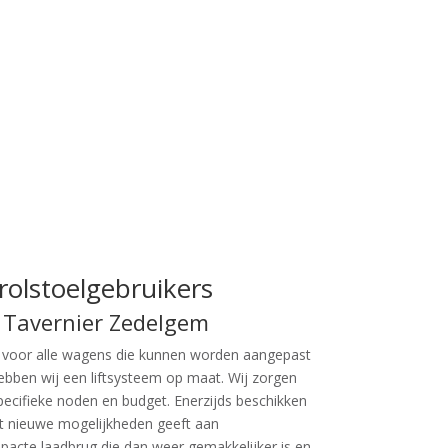
olstoelgebruikers
 Tavernier Zedelgem
t voor alle wagens die kunnen worden aangepast
hebben wij een liftsysteem op maat. Wij zorgen
cifieke noden en budget. Enerzijds beschikken
at nieuwe mogelijkheden geeft aan
pacte laadbrug die dan weer gemakkelijker is en