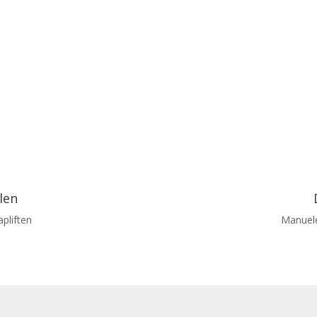
len
apliften
Manuele