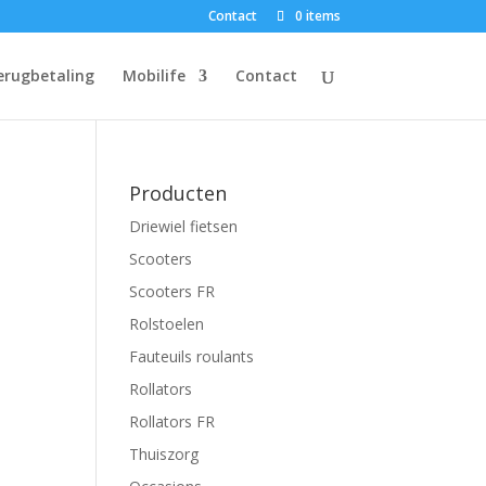
Contact
0 items
erugbetaling
Mobilife
Contact
Producten
Driewiel fietsen
Scooters
Scooters FR
Rolstoelen
Fauteuils roulants
Rollators
Rollators FR
Thuiszorg