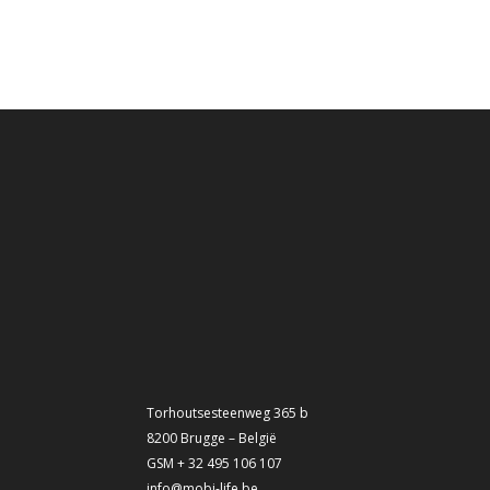
Torhoutsesteenweg 365 b
8200 Brugge – België
GSM + 32 495 106 107
info@mobi-life.be