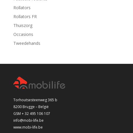
Rollators
Rollators FR
Thuiszorg
Occasions
Tweedehands
Torhoutsesteenweg 365 b
8200 Brugge – België
GSM + 32 495 106 107
info@mobi-life.be
www.mobi-life.be