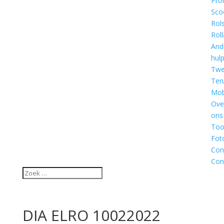
Pro
Sco
Rol
Roll
And
hul
Twe
Ter
Mobi
Ove
ons
Too
Fot
Con
Con
DIA ELRO 10022022