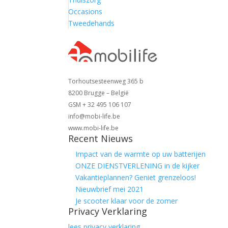
Occasions
Tweedehands
Torhoutsesteenweg 365 b
8200 Brugge – België
GSM + 32 495 106 107
info@mobi-life.be
www.mobi-life.be
Recent Nieuws
Impact van de warmte op uw batterijen
ONZE DIENSTVERLENING in de kijker
Vakantieplannen? Geniet grenzeloos!
Nieuwbrief mei 2021
Je scooter klaar voor de zomer
Privacy Verklaring
lees privacy verklaring