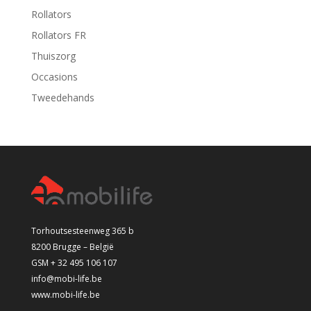
Rollators
Rollators FR
Thuiszorg
Occasions
Tweedehands
Torhoutsesteenweg 365 b
8200 Brugge – België
GSM + 32 495 106 107
info@mobi-life.be
www.mobi-life.be