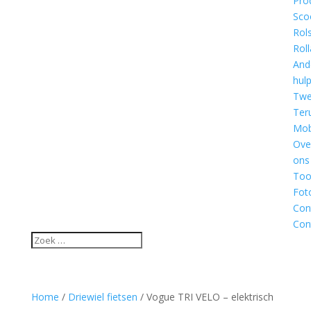
Pro
Sco
Rol
Roll
And
hul
Twe
Ter
Mobi
Ove
ons
Too
Fot
Con
Con
Home
/
Driewiel fietsen
/ Vogue TRI VELO – elektrisch