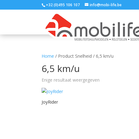
+32 (0)495 106 107
info@mobi-life.be
Home
/ Product Snelheid / 6,5 km/u
6,5 km/u
Enige resultaat weergegeven
JoyRider