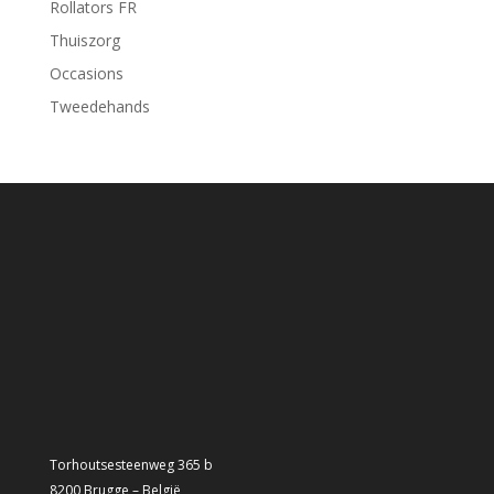
Rollators FR
Thuiszorg
Occasions
Tweedehands
Torhoutsesteenweg 365 b
8200 Brugge – België