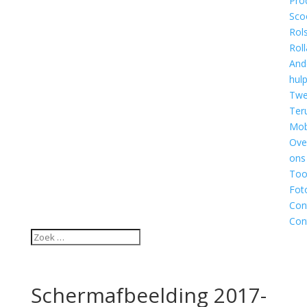
Pro
Sco
Rol
Roll
And
hul
Twe
Ter
Mobi
Ove
ons
Too
Fot
Con
Con
Schermafbeelding 2017-