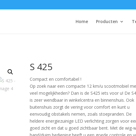
Home
Producten
T
S 425
Compact en comfortabe­l !
Op zoek naar een compacte 12 km/u scoot­mobiel me
veel mogelijkheden? Dan is de S425 iets voor u! De S
is zeer wendbaar in winkelcentra en binnenshuis. Ook
buitenshuis zorgt de vering voor comfort en kunt u
eenvoudig obstakels nemen, zoals stoepranden. De
heldere energiezuinige LED verlichting zorgen voor ee
goed zicht en dat u goed zichtbaar bent. Met de wig-
hand/duim bediening heeft u een goede controle en v