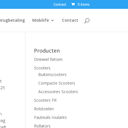
Contact
0 items
erugbetaling
Mobilife
Contact
Producten
Driewiel fietsen
Scooters
Buitenscooters
t
Compacte Scooters
425
Accessoires Scooters
Scooters FR
Rolstoelen
n
Fauteuils roulants
wag
Rollators
oelt