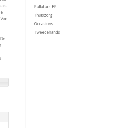
aakt
Rollators FR
de
Thuiszorg
. Van
Occasions
Tweedehands
 De
n
p