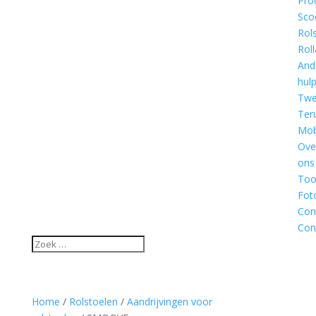
Pro
Sco
Rol
Roll
And
hul
Twe
Ter
Mobi
Ove
ons
Too
Fot
Con
Con
Home
/
Rolstoelen
/
Aandrijvingen voor